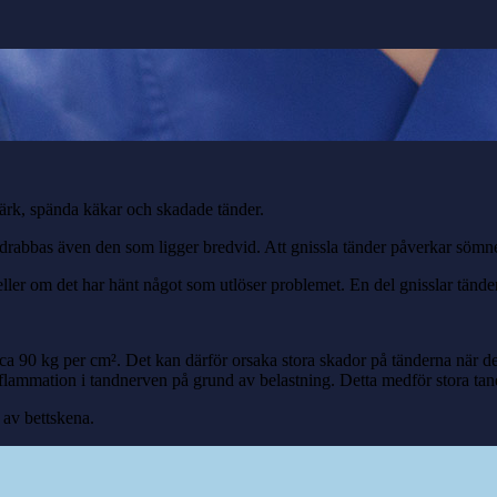
värk, spända käkar och skadade tänder.
drabbas även den som ligger bredvid. Att gnissla tänder påverkar sömne
ller om det har hänt något som utlöser problemet. En del gnisslar tänder 
90 kg per cm². Det kan därför orsaka stora skador på tänderna när de pr
 inflammation i tandnerven på grund av belastning. Detta medför stora ta
 av bettskena.