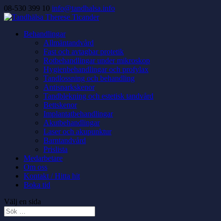
08-530 399 10
info@tandhalsa.info
Behandlingar
Allmäntandvård
Fast och avtagbar protetik
Rotbehandlingar under mikroskop
Hygienbehandlingar och profylax
Tandlossning och behandling
Antisnarkskenor
Tandblekning och estetisk tandvård
Bettskenor
Implantatbehandlingar
Akutbehandlingar
Laser och akupunktur
Barntandvård
Prislista
Medarbetare
Om oss
Kontakt / Hitta hit
Boka tid
Välj en sida