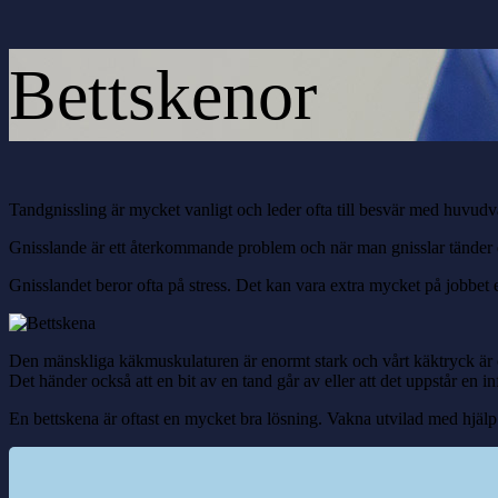
Bettskenor
Tandgnissling är mycket vanligt och leder ofta till besvär med huvud
Gnisslande är ett återkommande problem och när man gnisslar tänder 
Gnisslandet beror ofta på stress. Det kan vara extra mycket på jobbet e
Den mänskliga käkmuskulaturen är enormt stark och vårt käktryck är ca 
Det händer också att en bit av en tand går av eller att det uppstår en
En bettskena är oftast en mycket bra lösning. Vakna utvilad med hjälp