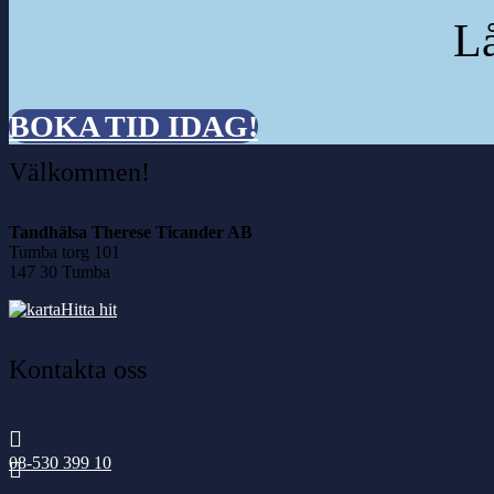
Lå
BOKA TID IDAG!
Välkommen!
Tandhälsa Therese Ticander AB
Tumba torg 101
147 30 Tumba
Hitta hit
Kontakta oss

08-530 399 10
