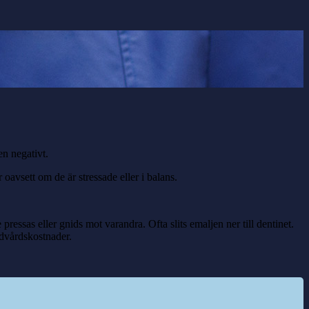
n negativt.
oavsett om de är stressade eller i balans.
essas eller gnids mot varandra. Ofta slits emaljen ner till dentinet.
ndvårdskostnader.